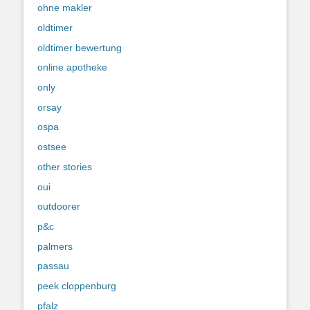
ohne makler
oldtimer
oldtimer bewertung
online apotheke
only
orsay
ospa
ostsee
other stories
oui
outdoorer
p&c
palmers
passau
peek cloppenburg
pfalz