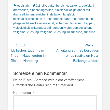
Kategorien
Schlagworte
edelstahl
ästhetik
,
außenbereiche
,
balkone
,
edelstahl-
drahtseilen
,
einrichtungsstilen
,
funktionalität
,
geländer mit
drahtseil
,
innenbereiche
,
installation
,
langlebig
,
minimalistisches design
,
moderne eleganz
,
moderner touch
,
pflegeleicht
,
rostfreies material
,
sicherheit
,
terrassen
,
treppen
,
vielseitigkeit
,
witterungsbedingungen
,
wohnraumgestaltung
,
zeitgemäße lösung
,
zeitgemäße lösung für zuhause
,
zuhause
Beitragsnavigation
← Zurück
Weiter →
Vorheriger
Nächster
Idyllisches Eigenheim
Anleitung zum Selberbauen
Beitrag:
Beitrag:
finden: Haus kaufen in
eines rustikalen Holz-
Rissen, Hamburg
Balkongeländers
Schreibe einen Kommentar
Deine E-Mail-Adresse wird nicht veröffentlicht.
Erforderliche Felder sind mit
*
markiert
Kommentar
*