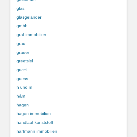
glas
glasgeländer
gmbh
graf immobilien
grau
grauer
greetsiel
gucci
guess
h und m
h&m
hagen
hagen immobilien
handlauf kunststoff
hartmann immobilien