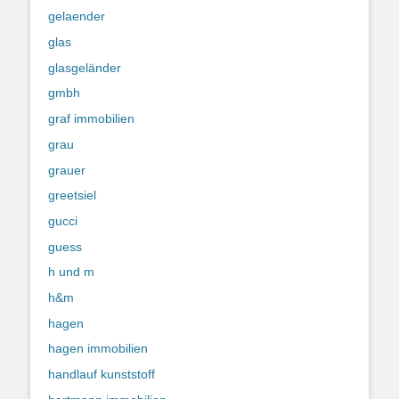
gelaender
glas
glasgeländer
gmbh
graf immobilien
grau
grauer
greetsiel
gucci
guess
h und m
h&m
hagen
hagen immobilien
handlauf kunststoff