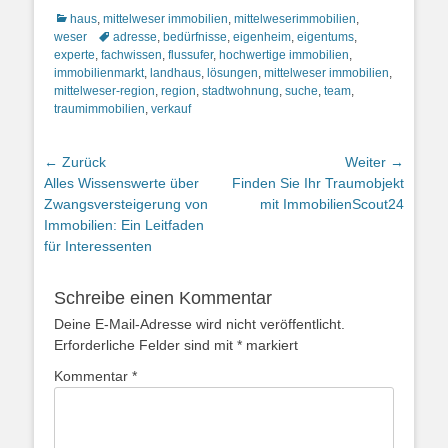
Kategorien
haus
,
mittelweser immobilien
,
mittelweserimmobilien
,
Schlagworte
weser
adresse
,
bedürfnisse
,
eigenheim
,
eigentums
,
experte
,
fachwissen
,
flussufer
,
hochwertige immobilien
,
immobilienmarkt
,
landhaus
,
lösungen
,
mittelweser immobilien
,
mittelweser-region
,
region
,
stadtwohnung
,
suche
,
team
,
traumimmobilien
,
verkauf
Beitragsnavigation
← Zurück
Weiter →
Vorheriger
Nächster
Alles Wissenswerte über
Finden Sie Ihr Traumobjekt
Beitrag:
Beitrag:
Zwangsversteigerung von
mit ImmobilienScout24
Immobilien: Ein Leitfaden
für Interessenten
Schreibe einen Kommentar
Deine E-Mail-Adresse wird nicht veröffentlicht.
Erforderliche Felder sind mit
*
markiert
Kommentar
*