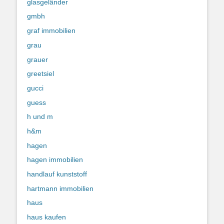
glasgeländer
gmbh
graf immobilien
grau
grauer
greetsiel
gucci
guess
h und m
h&m
hagen
hagen immobilien
handlauf kunststoff
hartmann immobilien
haus
haus kaufen