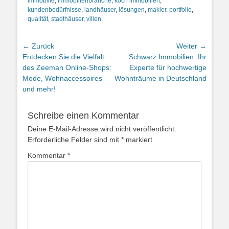
immobilie
,
immobilienbranche
,
koch immobilien
,
kundenbedürfnisse
,
landhäuser
,
lösungen
,
makler
,
portfolio
,
qualität
,
stadthäuser
,
villen
Beitragsnavigation
← Zurück
Weiter →
Vorheriger
Nächster
Entdecken Sie die Vielfalt
Schwarz Immobilien: Ihr
Beitrag:
Beitrag:
des Zeeman Online-Shops:
Experte für hochwertige
Mode, Wohnaccessoires
Wohnträume in Deutschland
und mehr!
Schreibe einen Kommentar
Deine E-Mail-Adresse wird nicht veröffentlicht.
Erforderliche Felder sind mit
*
markiert
Kommentar
*