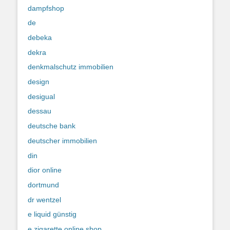
dampfshop
de
debeka
dekra
denkmalschutz immobilien
design
desigual
dessau
deutsche bank
deutscher immobilien
din
dior online
dortmund
dr wentzel
e liquid günstig
e zigarette online shop