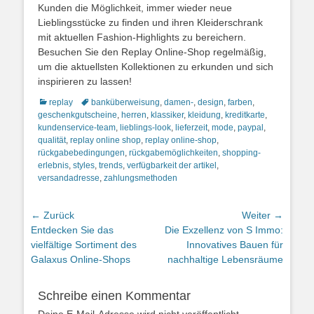
Kunden die Möglichkeit, immer wieder neue
Lieblingsstücke zu finden und ihren Kleiderschrank
mit aktuellen Fashion-Highlights zu bereichern.
Besuchen Sie den Replay Online-Shop regelmäßig,
um die aktuellsten Kollektionen zu erkunden und sich
inspirieren zu lassen!
Kategorien
Schlagworte
replay
banküberweisung
,
damen-
,
design
,
farben
,
geschenkgutscheine
,
herren
,
klassiker
,
kleidung
,
kreditkarte
,
kundenservice-team
,
lieblings-look
,
lieferzeit
,
mode
,
paypal
,
qualität
,
replay online shop
,
replay online-shop
,
rückgabebedingungen
,
rückgabemöglichkeiten
,
shopping-
erlebnis
,
styles
,
trends
,
verfügbarkeit der artikel
,
versandadresse
,
zahlungsmethoden
Beitragsnavigation
← Zurück
Weiter →
Vorheriger
Nächster
Entdecken Sie das
Die Exzellenz von S Immo:
Beitrag:
Beitrag:
vielfältige Sortiment des
Innovatives Bauen für
Galaxus Online-Shops
nachhaltige Lebensräume
Schreibe einen Kommentar