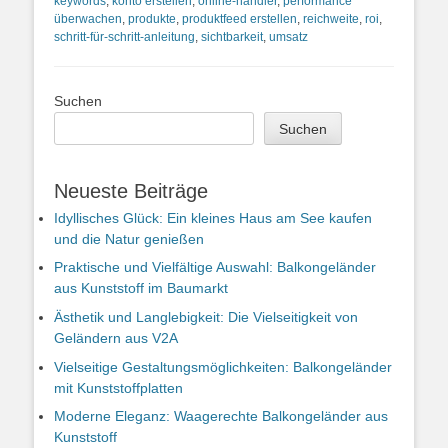
keywords
,
konto erstellen
,
online-händler
,
performance
überwachen
,
produkte
,
produktfeed erstellen
,
reichweite
,
roi
,
schritt-für-schritt-anleitung
,
sichtbarkeit
,
umsatz
Suchen
Suchen
Neueste Beiträge
Idyllisches Glück: Ein kleines Haus am See kaufen
und die Natur genießen
Praktische und Vielfältige Auswahl: Balkongeländer
aus Kunststoff im Baumarkt
Ästhetik und Langlebigkeit: Die Vielseitigkeit von
Geländern aus V2A
Vielseitige Gestaltungsmöglichkeiten: Balkongeländer
mit Kunststoffplatten
Moderne Eleganz: Waagerechte Balkongeländer aus
Kunststoff