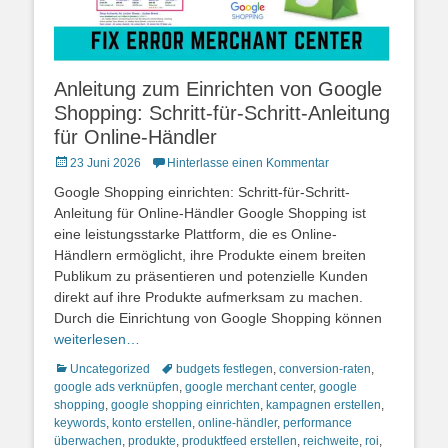
Anleitung zum Einrichten von Google
Shopping: Schritt-für-Schritt-Anleitung
für Online-Händler
Posted
23 Juni 2026
Hinterlasse einen Kommentar
on
Google Shopping einrichten: Schritt-für-Schritt-
Anleitung für Online-Händler Google Shopping ist
eine leistungsstarke Plattform, die es Online-
Händlern ermöglicht, ihre Produkte einem breiten
Publikum zu präsentieren und potenzielle Kunden
direkt auf ihre Produkte aufmerksam zu machen.
Durch die Einrichtung von Google Shopping können
weiterlesen…
Kategorien
Schlagworte
Uncategorized
budgets festlegen
,
conversion-raten
,
google ads verknüpfen
,
google merchant center
,
google
shopping
,
google shopping einrichten
,
kampagnen erstellen
,
keywords
,
konto erstellen
,
online-händler
,
performance
überwachen
,
produkte
,
produktfeed erstellen
,
reichweite
,
roi
,