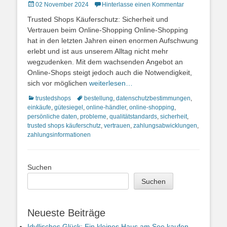
Posted
02 November 2024
Hinterlasse einen Kommentar
on
Trusted Shops Käuferschutz: Sicherheit und
Vertrauen beim Online-Shopping Online-Shopping
hat in den letzten Jahren einen enormen Aufschwung
erlebt und ist aus unserem Alltag nicht mehr
wegzudenken. Mit dem wachsenden Angebot an
Online-Shops steigt jedoch auch die Notwendigkeit,
sich vor möglichen
weiterlesen…
Kategorien
Schlagworte
trustedshops
bestellung
,
datenschutzbestimmungen
,
einkäufe
,
gütesiegel
,
online-händler
,
online-shopping
,
persönliche daten
,
probleme
,
qualitätstandards
,
sicherheit
,
trusted shops käuferschutz
,
vertrauen
,
zahlungsabwicklungen
,
zahlungsinformationen
Suchen
Suchen
Neueste Beiträge
Idyllisches Glück: Ein kleines Haus am See kaufen