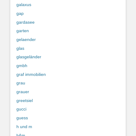
galaxus
gap
gardasee
garten
gelaender
glas
glasgeländer
gmbh
graf immobilien
grau
grauer
greetsiel
gucci
guess
h und m
h&m