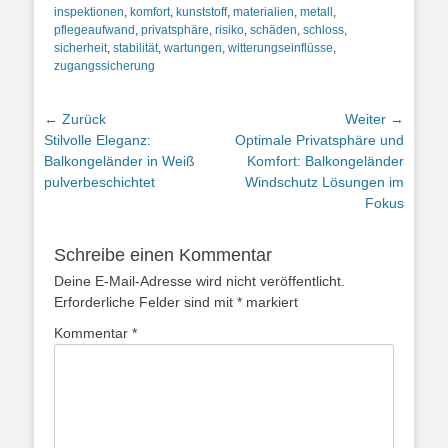
inspektionen
,
komfort
,
kunststoff
,
materialien
,
metall
,
pflegeaufwand
,
privatsphäre
,
risiko
,
schäden
,
schloss
,
sicherheit
,
stabilität
,
wartungen
,
witterungseinflüsse
,
zugangssicherung
Beitragsnavigation
← Zurück
Weiter →
Vorheriger
Nächster
Stilvolle Eleganz:
Optimale Privatsphäre und
Beitrag:
Beitrag:
Balkongeländer in Weiß
Komfort: Balkongeländer
pulverbeschichtet
Windschutz Lösungen im
Fokus
Schreibe einen Kommentar
Deine E-Mail-Adresse wird nicht veröffentlicht.
Erforderliche Felder sind mit
*
markiert
Kommentar
*