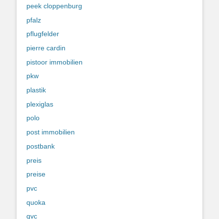
peek cloppenburg
pfalz
pflugfelder
pierre cardin
pistoor immobilien
pkw
plastik
plexiglas
polo
post immobilien
postbank
preis
preise
pvc
quoka
qvc