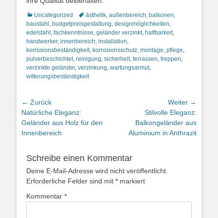
ihre Qualität beibehalten.
Kategorien
Schlagworte
Uncategorized
ästhetik
,
außenbereich
,
balkonen
,
baustahl
,
budgetpreisgestaltung
,
designmöglichkeiten
,
edelstahl
,
fachkenntnisse
,
geländer verzinkt
,
haltbarkeit
,
handwerker
,
innenbereich
,
installation
,
korrosionsbeständigkeit
,
korrosionsschutz
,
montage
,
pflege
,
pulverbeschichtet
,
reinigung
,
sicherheit
,
terrassen
,
treppen
,
verzinkte geländer
,
verzinkung
,
wartungsarmut
,
witterungsbeständigkeit
Beitragsnavigation
← Zurück
Weiter →
Vorheriger
Nächster
Natürliche Eleganz:
Stilvolle Eleganz:
Beitrag:
Beitrag:
Geländer aus Holz für den
Balkongeländer aus
Innenbereich
Aluminium in Anthrazit
Schreibe einen Kommentar
Deine E-Mail-Adresse wird nicht veröffentlicht.
Erforderliche Felder sind mit
*
markiert
Kommentar
*