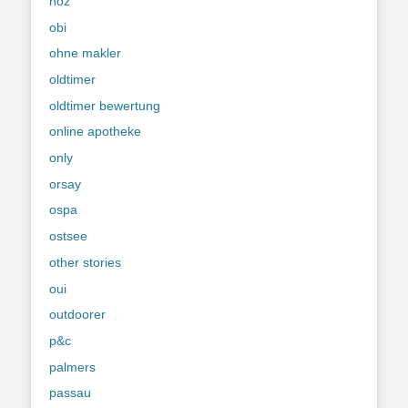
noz
obi
ohne makler
oldtimer
oldtimer bewertung
online apotheke
only
orsay
ospa
ostsee
other stories
oui
outdoorer
p&c
palmers
passau