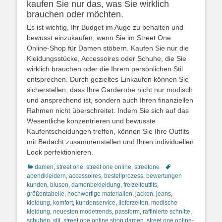
kaufen Sie nur das, was Sie wirklich
brauchen oder möchten.
Es ist wichtig, Ihr Budget im Auge zu behalten und
bewusst einzukaufen, wenn Sie im Street One
Online-Shop für Damen stöbern. Kaufen Sie nur die
Kleidungsstücke, Accessoires oder Schuhe, die Sie
wirklich brauchen oder die Ihrem persönlichen Stil
entsprechen. Durch gezieltes Einkaufen können Sie
sicherstellen, dass Ihre Garderobe nicht nur modisch
und ansprechend ist, sondern auch Ihren finanziellen
Rahmen nicht überschreitet. Indem Sie sich auf das
Wesentliche konzentrieren und bewusste
Kaufentscheidungen treffen, können Sie Ihre Outfits
mit Bedacht zusammenstellen und Ihren individuellen
Look perfektionieren.
Kategorien
Schlagworte
damen
,
street one
,
street one online
,
streetone
abendkleidern
,
accessoires
,
bestellprozess
,
bewertungen
kunden
,
blusen
,
damenbekleidung
,
freizeitoutfits
,
größentabelle
,
hochwertige materialien
,
jacken
,
jeans
,
kleidung
,
komfort
,
kundenservice
,
lieferzeiten
,
modische
kleidung
,
neuesten modetrends
,
passform
,
raffinierte schnitte
,
schuhen
,
stil
,
street one online shop damen
,
street one online-