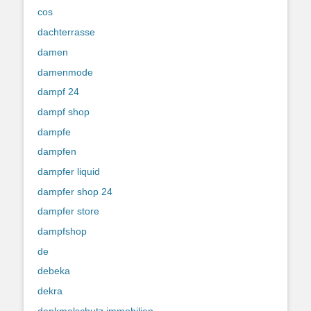
cos
dachterrasse
damen
damenmode
dampf 24
dampf shop
dampfe
dampfen
dampfer liquid
dampfer shop 24
dampfer store
dampfshop
de
debeka
dekra
denkmalschutz immobilien