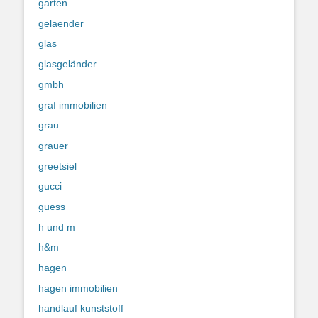
garten
gelaender
glas
glasgeländer
gmbh
graf immobilien
grau
grauer
greetsiel
gucci
guess
h und m
h&m
hagen
hagen immobilien
handlauf kunststoff