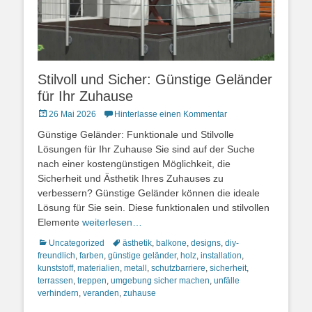
Stilvoll und Sicher: Günstige Geländer
für Ihr Zuhause
Posted
26 Mai 2026
Hinterlasse einen Kommentar
on
Günstige Geländer: Funktionale und Stilvolle
Lösungen für Ihr Zuhause Sie sind auf der Suche
nach einer kostengünstigen Möglichkeit, die
Sicherheit und Ästhetik Ihres Zuhauses zu
verbessern? Günstige Geländer können die ideale
Lösung für Sie sein. Diese funktionalen und stilvollen
Elemente
weiterlesen…
Kategorien
Schlagworte
Uncategorized
ästhetik
,
balkone
,
designs
,
diy-
freundlich
,
farben
,
günstige geländer
,
holz
,
installation
,
kunststoff
,
materialien
,
metall
,
schutzbarriere
,
sicherheit
,
terrassen
,
treppen
,
umgebung sicher machen
,
unfälle
verhindern
,
veranden
,
zuhause