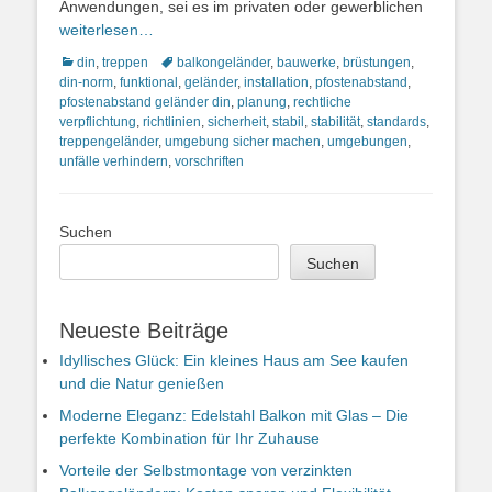
Anwendungen, sei es im privaten oder gewerblichen
weiterlesen…
Kategorien
Schlagworte
din
,
treppen
balkongeländer
,
bauwerke
,
brüstungen
,
din-norm
,
funktional
,
geländer
,
installation
,
pfostenabstand
,
pfostenabstand geländer din
,
planung
,
rechtliche
verpflichtung
,
richtlinien
,
sicherheit
,
stabil
,
stabilität
,
standards
,
treppengeländer
,
umgebung sicher machen
,
umgebungen
,
unfälle verhindern
,
vorschriften
Suchen
Suchen
Neueste Beiträge
Idyllisches Glück: Ein kleines Haus am See kaufen
und die Natur genießen
Moderne Eleganz: Edelstahl Balkon mit Glas – Die
perfekte Kombination für Ihr Zuhause
Vorteile der Selbstmontage von verzinkten