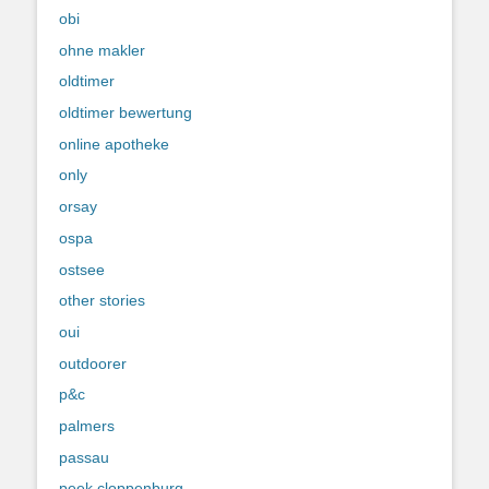
obi
ohne makler
oldtimer
oldtimer bewertung
online apotheke
only
orsay
ospa
ostsee
other stories
oui
outdoorer
p&c
palmers
passau
peek cloppenburg