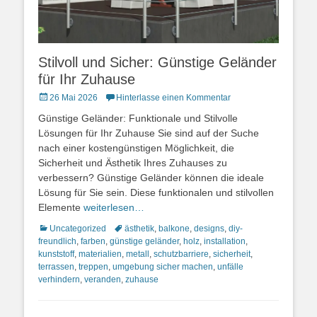
Stilvoll und Sicher: Günstige Geländer
für Ihr Zuhause
Posted
26 Mai 2026
Hinterlasse einen Kommentar
on
Günstige Geländer: Funktionale und Stilvolle
Lösungen für Ihr Zuhause Sie sind auf der Suche
nach einer kostengünstigen Möglichkeit, die
Sicherheit und Ästhetik Ihres Zuhauses zu
verbessern? Günstige Geländer können die ideale
Lösung für Sie sein. Diese funktionalen und stilvollen
Elemente
weiterlesen…
Kategorien
Schlagworte
Uncategorized
ästhetik
,
balkone
,
designs
,
diy-
freundlich
,
farben
,
günstige geländer
,
holz
,
installation
,
kunststoff
,
materialien
,
metall
,
schutzbarriere
,
sicherheit
,
terrassen
,
treppen
,
umgebung sicher machen
,
unfälle
verhindern
,
veranden
,
zuhause