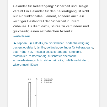
on
Geländer für Kellerabgang: Sicherheit und Design
vereint Ein Geländer für den Kellerabgang ist nicht
nur ein funktionales Element, sondern auch ein
wichtiger Bestandteil der Sicherheit in Ihrem
Zuhause. Es dient dazu, Stürze zu verhindern und
gleichzeitig einen ästhetischen Akzent zu
weiterlesen…
Kategorien
Schlagworte
treppen
ästhetik
,
bauvorschriften
,
bodenbefestigung
,
design
,
edelstahl
,
familie
,
geländer
,
geländer für kellerabgang
,
glas
,
höhe
,
holz
,
installation
,
kellerabgang
,
langlebig
,
materialien
,
rostbeständig
,
rutschfeste oberfläche
,
schmiedeeisen
,
schutz
,
sicherheit
,
stile
,
unfälle verhindern
,
witterungseinflüsse