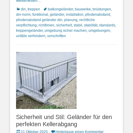
weiterlesen…
Kategorien
Schlagworte
din
,
treppen
balkongeländer
,
bauwerke
,
brüstungen
,
din-norm
,
funktional
,
geländer
,
installation
,
pfostenabstand
,
pfostenabstand geländer din
,
planung
,
rechtliche
verpflichtung
,
richtlinien
,
sicherheit
,
stabil
,
stabilität
,
standards
,
treppengeländer
,
umgebung sicher machen
,
umgebungen
,
unfälle verhindern
,
vorschriften
Sicherheit und Stil: Geländer für den
perfekten Kellerabgang
Posted
21 Oktober 2025
Hinterlasse einen Kommentar