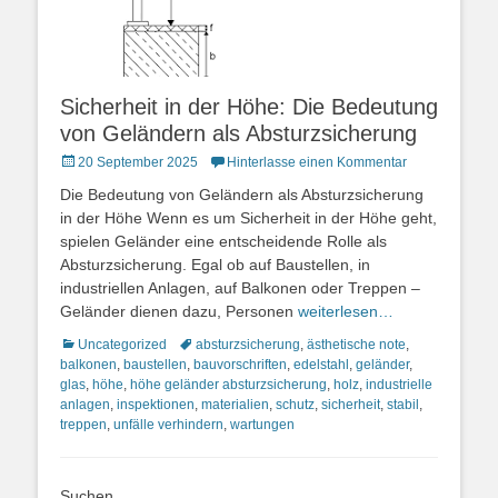
Sicherheit in der Höhe: Die Bedeutung
von Geländern als Absturzsicherung
Posted
20 September 2025
Hinterlasse einen Kommentar
on
Die Bedeutung von Geländern als Absturzsicherung
in der Höhe Wenn es um Sicherheit in der Höhe geht,
spielen Geländer eine entscheidende Rolle als
Absturzsicherung. Egal ob auf Baustellen, in
industriellen Anlagen, auf Balkonen oder Treppen –
Geländer dienen dazu, Personen
weiterlesen…
Kategorien
Schlagworte
Uncategorized
absturzsicherung
,
ästhetische note
,
balkonen
,
baustellen
,
bauvorschriften
,
edelstahl
,
geländer
,
glas
,
höhe
,
höhe geländer absturzsicherung
,
holz
,
industrielle
anlagen
,
inspektionen
,
materialien
,
schutz
,
sicherheit
,
stabil
,
treppen
,
unfälle verhindern
,
wartungen
Suchen