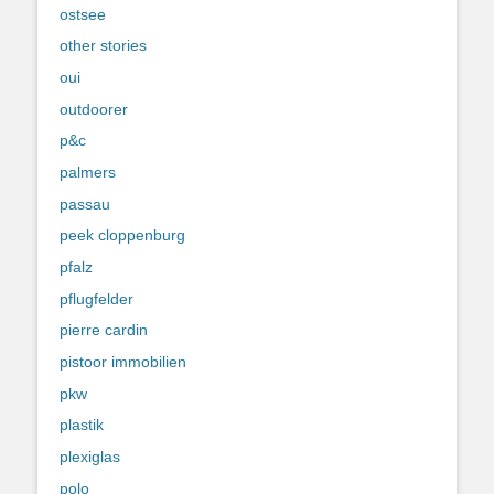
ostsee
other stories
oui
outdoorer
p&c
palmers
passau
peek cloppenburg
pfalz
pflugfelder
pierre cardin
pistoor immobilien
pkw
plastik
plexiglas
polo