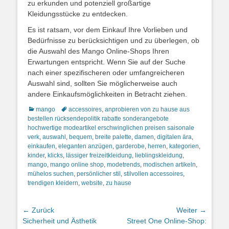
zu erkunden und potenziell großartige
Kleidungsstücke zu entdecken.
Es ist ratsam, vor dem Einkauf Ihre Vorlieben und
Bedürfnisse zu berücksichtigen und zu überlegen, ob
die Auswahl des Mango Online-Shops Ihren
Erwartungen entspricht. Wenn Sie auf der Suche
nach einer spezifischeren oder umfangreicheren
Auswahl sind, sollten Sie möglicherweise auch
andere Einkaufsmöglichkeiten in Betracht ziehen.
Kategorien
Schlagworte
mango
accessoires
,
anprobieren von zu hause aus
bestellen rücksendepolitik rabatte sonderangebote
hochwertige modeartikel erschwinglichen preisen saisonale
verk
,
auswahl
,
bequem
,
breite palette
,
damen
,
digitalen ära
,
einkaufen
,
eleganten anzügen
,
garderobe
,
herren
,
kategorien
,
kinder
,
klicks
,
lässiger freizeitkleidung
,
lieblingskleidung
,
mango
,
mango online shop
,
modetrends
,
modischen artikeln
,
mühelos suchen
,
persönlicher stil
,
stilvollen accessoires
,
trendigen kleidern
,
website
,
zu hause
Beitragsnavigation
← Zurück
Weiter →
Vorheriger
Nächster
Sicherheit und Ästhetik
Street One Online-Shop: